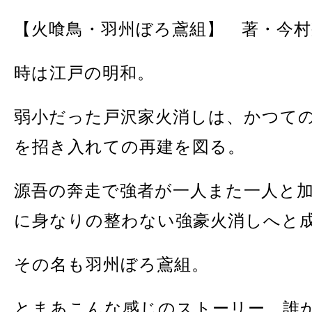
【火喰鳥・羽州ぼろ鳶組】 著・今村
時は江戸の明和。
弱小だった戸沢家火消しは、かつて
を招き入れての再建を図る。
源吾の奔走で強者が一人また一人と
に身なりの整わない強豪火消しへと
その名も羽州ぼろ鳶組。
とまあこんな感じのストーリー。誰